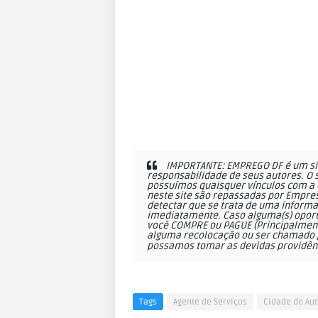
IMPORTANTE: EMPREGO DF é um sit
responsabilidade de seus autores. O 
possuímos quaisquer vínculos com a 
neste site são repassadas por Empres
detectar que se trata de uma informa
imediatamente. Caso alguma(s) oportu
você COMPRE ou PAGUE (Principalmente
alguma recolocação ou ser chamado p
possamos tomar as devidas providên
Tags
Agente de Serviços
Cidade do Au