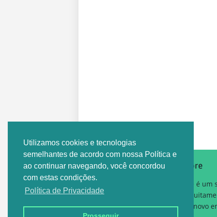
Postagem Anterior
Utilizamos cookies e tecnologias
semelhantes de acordo com nossa Política e
Sobre
ao continuar navegando, você concordou
com estas condições.
Este é um 
Política de Privacidade
gratuitame
um novo em
Prosseguir