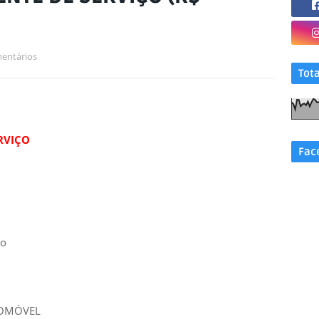
entários
Tot
RVIÇO
Fac
do
TOMÓVEL