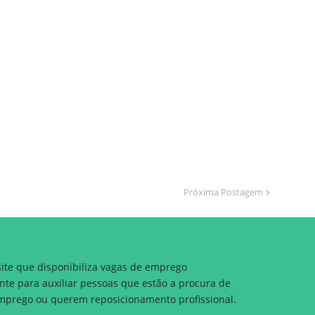
Próxima Postagem
site que disponibiliza vagas de emprego
nte para auxiliar pessoas que estão a procura de
prego ou querem reposicionamento profissional.