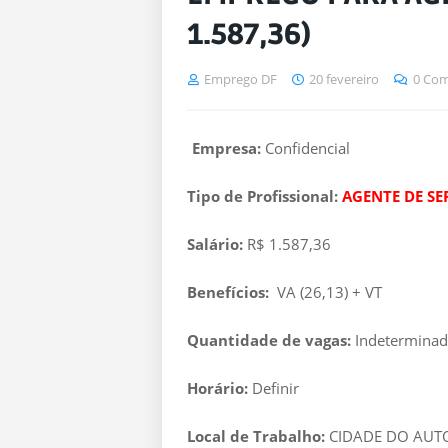
1.587,36)
Emprego DF
20 fevereiro
0 Com
Empresa:
Confidencial
Tipo de Profissional:
AGENTE DE SE
Salário:
R$ 1.587,36
Benefícios:
VA (26,13) + VT
Quantidade de vagas:
Indetermina
Horário:
Definir
Local de Trabalho:
CIDADE DO AU