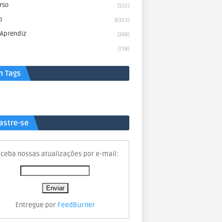
rso
(155)
o
(6353)
 Aprendiz
(368)
(718)
n Tags
astre-se
ceba nossas atualizações por e-mail:
Entregue por
FeedBurner