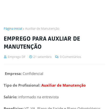
Página inicial
Auxiliar de Manutenção
EMPREGO PARA AUXLIAR DE
MANUTENÇÃO
Emprego DF
21 setembro
0 Comentários
Empresa:
Confidencial
Tipo de Profissional:
Auxiliar de Manutenção
Salário:
informado na entrevista
Benefícios:
VT, VA, Plano de Saúde e Plano Odontológico.