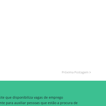
Próxima Postagem
site que disponibiliza vagas de emprego
nte para auxiliar pessoas que estão a procura de