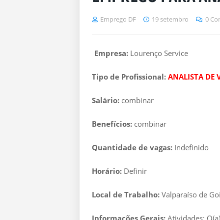
Emprego DF
19 setembro
0 Co
Empresa:
Lourenço Service
Tipo de Profissional:
ANALISTA DE 
Salário:
combinar
Benefícios:
combinar
Quantidade de vagas:
Indefinido
Horário:
Definir
Local de Trabalho:
Valparaíso de Go
Informações Gerais:
Atividades: O(a)