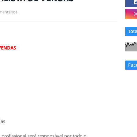
mentários
Tot
VENDAS
Fac
iás
 profissional será responsável por todo o