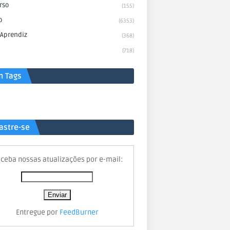
rso
(155)
o
(6353)
 Aprendiz
(368)
(718)
n Tags
astre-se
ceba nossas atualizações por e-mail:
Entregue por
FeedBurner