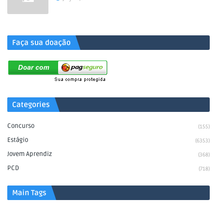
.
Faça sua doação
Categories
Concurso
(155)
Estágio
(6353)
Jovem Aprendiz
(368)
PCD
(718)
Main Tags