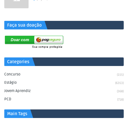
.
Faça sua doação
Categories
Concurso
(155)
Estágio
(6353)
Jovem Aprendiz
(368)
PCD
(718)
Main Tags